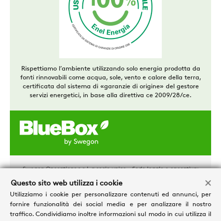
Rispettiamo l’ambiente utilizzando solo energia prodotta da
fonti rinnovabili come acqua, sole, vento e calore della terra,
certificata dal sistema di «garanzie di origine» del gestore
servizi energetici, in base alla direttiva ce 2009/28/ce.
Swegon Operations s.r.l. a socio unico - Sede legale e operativa:
via Valletta, 5 – 30010 Cantarana di Cona (VE)
Questo sito web utilizza i cookie
Tel. +39 0426 921111 - Cap. Soc. € 1.500.000,00 i.v - P.IVA
02481290282 - REA: VE 304162
Utilizziamo i cookie per personalizzare contenuti ed annunci, per
Privacy e Cookies
-
Trattamento dei dati personali
-
Credits
fornire funzionalità dei social media e per analizzare il nostro
traffico. Condividiamo inoltre informazioni sul modo in cui utilizza il