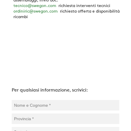
AZIENDA
assemblaggi, invio doc.
tecnico@swegon.com
richiesta interventi tecnici
ordiniric@swegon.com
richiesta offerta e disponibilità
ricambi
REFERENZE
NEWS
CONTATTI
AREA RISERVATA
Per qualsiasi informazione, scrivici:
SOSTENIBILITÀ
ZERO