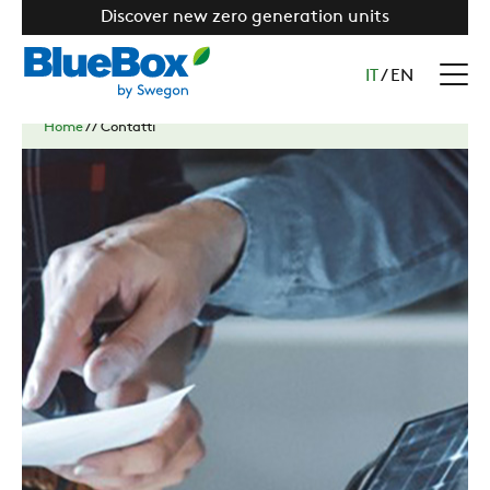
Discover new zero generation units
IT
/
EN
Home
//
Contatti