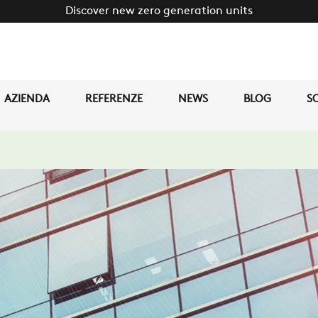
Discover new zero generation units
AZIENDA
REFERENZE
NEWS
BLOG
SO