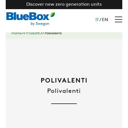
Discover new zero generation units
IT
/
EN
Home
//
Prodotti
//
Polivalenti
POLIVALENTI
Polivalenti