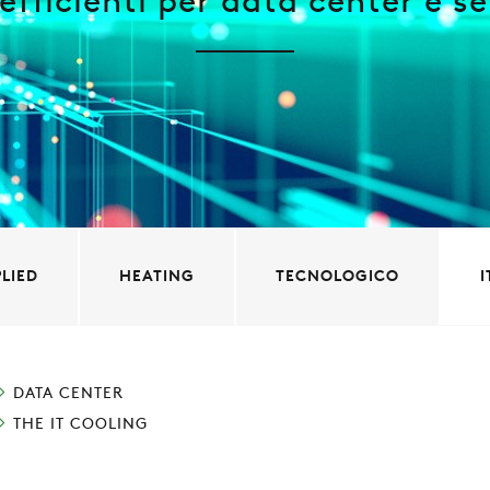
 efficienti per data center e s
AZIENDA
REFERENZE
NEWS
LIED
HEATING
TECNOLOGICO
CONTATTI
DATA CENTER
AREA RISERVATA
THE IT COOLING