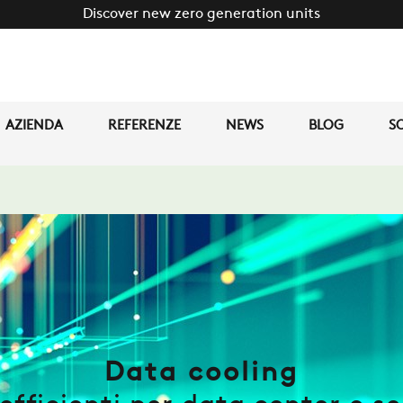
Discover new zero generation units
AZIENDA
REFERENZE
NEWS
BLOG
SO
Data cooling