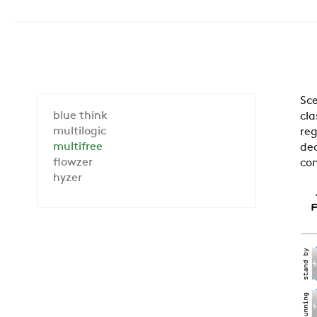
Sce
blue think
cla
multilogic
reg
multifree
dec
flowzer
con
hyzer