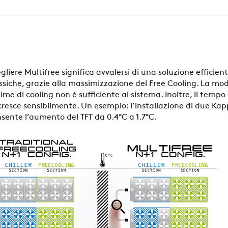
AZIENDA
REFERENZE
gliere Multifree significa avvalersi di una soluzione efficie
ssiche, grazie alla massimizzazione del Free Cooling. La moda
NEWS
ime di cooling non è sufficiente al sistema. Inoltre, il tem
resce sensibilmente. Un esempio: l’installazione di due Kapp
sente l’aumento del TFT da 0.4°C a 1.7°C.
CONTATTI
AREA RISERVATA
SOSTENIBILITÀ