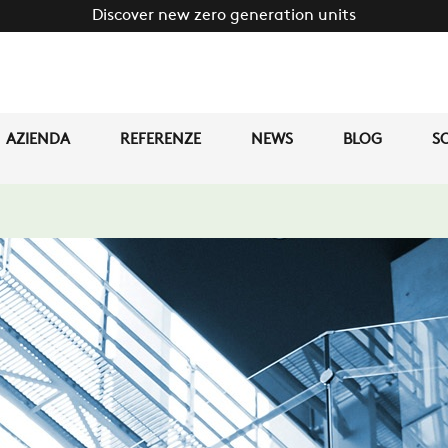
Discover new zero generation units
AZIENDA
REFERENZE
NEWS
BLOG
SO