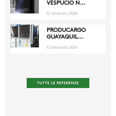
VESPUCIO N...
ZERO
12 febbraio 2026
CAREER
PRODUCARGO
GUAYAQUIL...
SWEGON
12 febbraio 2026
TUTTE LE REFERENZE