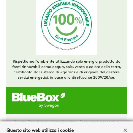
Rispettiamo l’ambiente utilizzando solo energia prodotta da
fonti rinnovabili come acqua, sole, vento e calore della terra,
certificata dal sistema di «garanzie di origine» del gestore
servizi energetici, in base alla direttiva ce 2009/28/ce.
Swegon Operations s.r.l. a socio unico - Sede legale e operativa:
via Valletta, 5 – 30010 Cantarana di Cona (VE)
Questo sito web utilizza i cookie
Tel. +39 0426 921111 - Cap. Soc. € 1.500.000,00 i.v - P.IVA