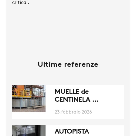
critical.
AZIENDA
REFERENZE
NEWS
Ultime referenze
CONTATTI
MUELLE de
AREA RISERVATA
CENTINELA ...
23 febbraio 2026
SOSTENIBILITÀ
AUTOPISTA