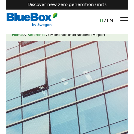
Discover new zero generation units
IT
/
EN
Home
//
Referenze
//
Manohar International Airport