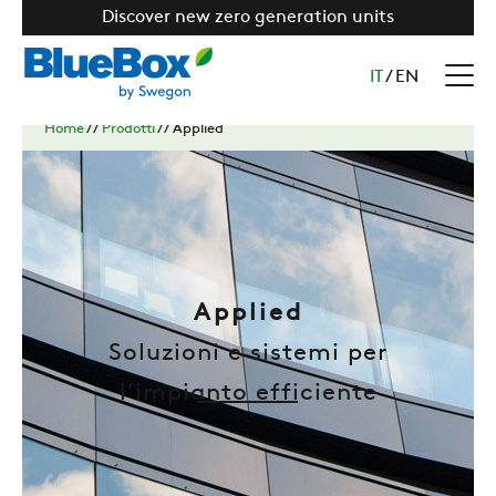
Discover new zero generation units
IT
/
EN
Home
//
Prodotti
//
Applied
Applied
Soluzioni e sistemi per
l’impianto efficiente