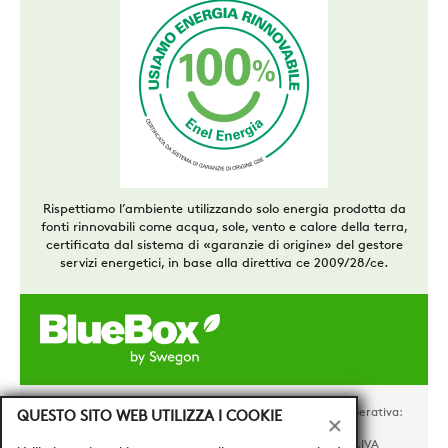
Rispettiamo l’ambiente utilizzando solo energia prodotta da
fonti rinnovabili come acqua, sole, vento e calore della terra,
certificata dal sistema di «garanzie di origine» del gestore
servizi energetici, in base alla direttiva ce 2009/28/ce.
Swegon Operations s.r.l. a socio unico - Sede legale e operativa:
QUESTO SITO WEB UTILIZZA I COOKIE
via Valletta, 5 – 30010 Cantarana di Cona (VE)
Tel. +39 0426 921111 - Cap. Soc. € 1.500.000,00 i.v - P.IVA