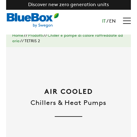
Discover new zero generation units
IT
/
EN
Home
//
Prodotti
//
Chiller e pompe di calore raffreddate ad
aria
//
TETRIS 2
AIR COOLED
Chillers & Heat Pumps