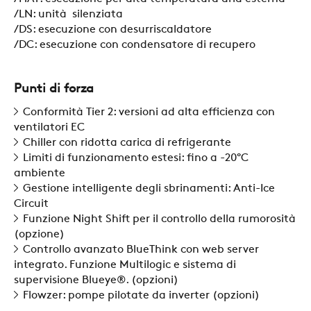
/LN: unità silenziata
NEWS
/DS: esecuzione con desurriscaldatore
/DC: esecuzione con condensatore di recupero
CONTATTI
Punti di forza
Conformità Tier 2: versioni ad alta efficienza con
AREA RISERVATA
ventilatori EC
Chiller con ridotta carica di refrigerante
Limiti di funzionamento estesi: fino a -20°C
ambiente
SOSTENIBILITÀ
Gestione intelligente degli sbrinamenti: Anti-Ice
Circuit
Funzione Night Shift per il controllo della rumorosità
ZERO
(opzione)
Controllo avanzato BlueThink con web server
integrato. Funzione Multilogic e sistema di
CAREER
supervisione Blueye®. (opzioni)
Flowzer: pompe pilotate da inverter (opzioni)