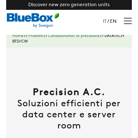
Discover new zero generation units
IT
/
EN
Home
//
Prodotti
//
Condizionatori di precisione
//
DATATECH
BTD/CW
Precision A.C.
Soluzioni efficienti per
data center e server
room