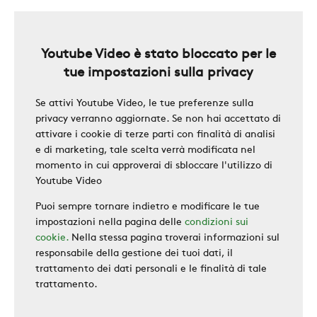
ZERO
Youtube Video è stato bloccato per le
CAREER
tue impostazioni sulla privacy
Se attivi Youtube Video, le tue preferenze sulla
privacy verranno aggiornate. Se non hai accettato di
SWEGON
attivare i cookie di terze parti con finalità di analisi
e di marketing, tale scelta verrà modificata nel
momento in cui approverai di sbloccare l'utilizzo di
Youtube Video
Puoi sempre tornare indietro e modificare le tue
impostazioni nella pagina delle
condizioni sui
cookie.
Nella stessa pagina troverai informazioni sul
responsabile della gestione dei tuoi dati, il
trattamento dei dati personali e le finalità di tale
trattamento.