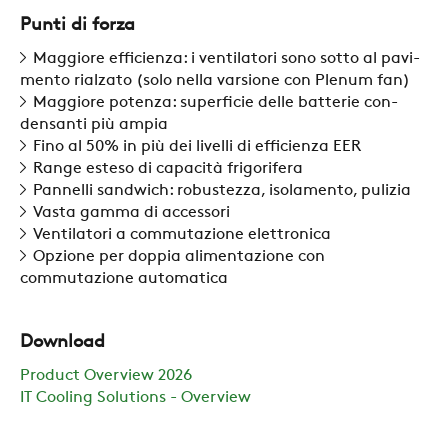
Punti di forza
AZIENDA
Maggiore efficienza: i ventilatori sono sotto al pavi-
mento rialzato (solo nella varsione con Plenum fan)
Maggiore potenza: superficie delle batterie con-
REFERENZE
densanti più ampia
Fino al 50% in più dei livelli di efficienza EER
Range esteso di capacità frigorifera
NEWS
Pannelli sandwich: robustezza, isolamento, pulizia
Vasta gamma di accessori
Ventilatori a commutazione elettronica
CONTATTI
Opzione per doppia alimentazione con
commutazione automatica
AREA RISERVATA
Download
Product Overview 2026
IT Cooling Solutions - Overview
SOSTENIBILITÀ