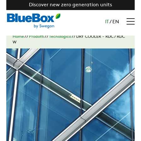
Discover new zero generation units
IT
/
EN
Home
//
Prodotti
//
Tecnologico
//
DRY COOLER - RDC / RDC
W