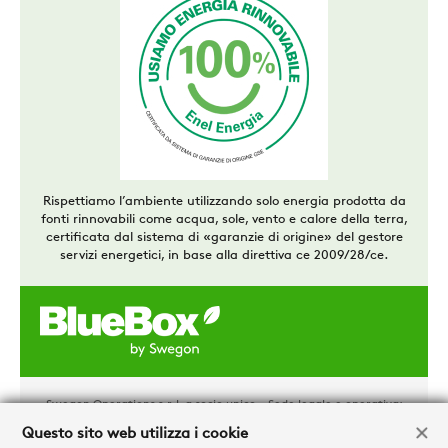
Rispettiamo l’ambiente utilizzando solo energia prodotta da
fonti rinnovabili come acqua, sole, vento e calore della terra,
certificata dal sistema di «garanzie di origine» del gestore
servizi energetici, in base alla direttiva ce 2009/28/ce.
Swegon Operations s.r.l. a socio unico - Sede legale e operativa:
via Valletta, 5 – 30010 Cantarana di Cona (VE)
Questo sito web utilizza i cookie
Tel. +39 0426 921111 - Cap. Soc. € 1.500.000,00 i.v - P.IVA