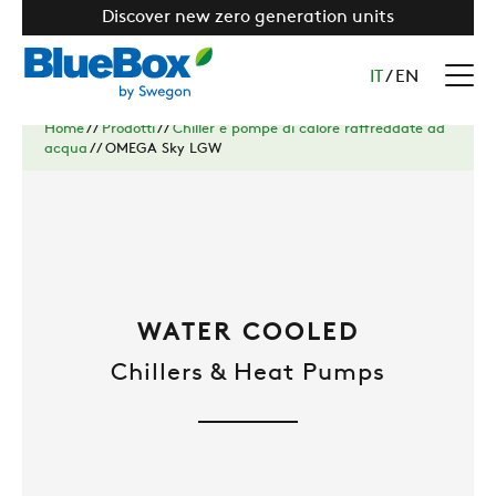
Discover new zero generation units
IT
/
EN
Home
//
Prodotti
//
Chiller e pompe di calore raffreddate ad
acqua
//
OMEGA Sky LGW
WATER COOLED
Chillers & Heat Pumps