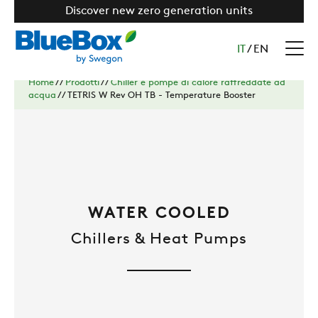
Discover new zero generation units
IT
/
EN
Home
//
Prodotti
//
Chiller e pompe di calore raffreddate ad
acqua
//
TETRIS W Rev OH TB - Temperature Booster
WATER COOLED
Chillers & Heat Pumps